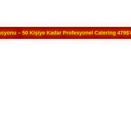
yonu – 50 Kişiye Kadar Profesyonel Catering 479$'d