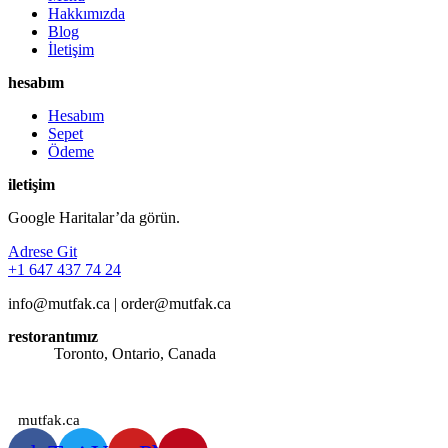
Hakkımızda
Blog
İletişim
hesabım
Hesabım
Sepet
Ödeme
iletişim
Google Haritalar’da görün.
Adrese Git
+1 647 437 74 24
info@mutfak.ca | order@mutfak.ca
restorantımız
Adres:
Toronto, Ontario, Canada
Saatlerimiz: Günün her saati sipariş alınmaktadır.
mutfak.ca