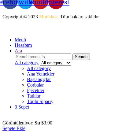
acebook
Twitter
Youtube
Pinterest
Copyright © 2023
Mutfakca
. Tüm hakları saklıdır.
Menü
Hesabım
Ara
Search
Search
for:
All category
All category
Ana Yemekler
Başlangıçlar
Çorbalar
İçecekler
Tatlılar
Toplu Sipariş
0
Sepet
Görüntüleniyor:
Su
$
3.00
Sepete Ekle