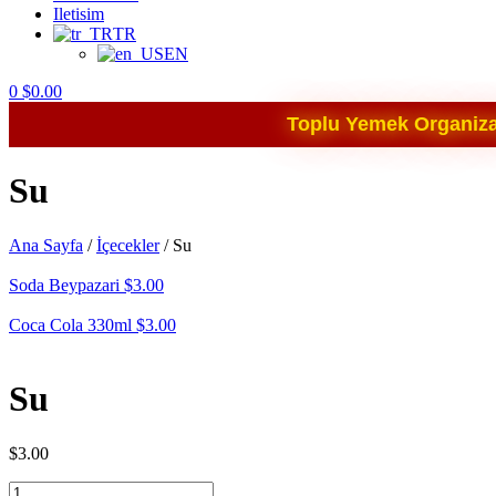
Iletisim
TR
EN
0
$
0.00
Toplu Yemek Organizas
Su
Ana Sayfa
/
İçecekler
/
Su
Soda Beypazari
$
3.00
Coca Cola 330ml
$
3.00
Su
$
3.00
Su