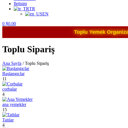
Iletisim
TR
EN
0
$
0.00
Toplu Yemek Organizas
Toplu Sipariş
Ana Sayfa
/
Toplu Sipariş
Başlangıçlar
11
çorbalar
4
ana yemekler
15
Tatılar
4