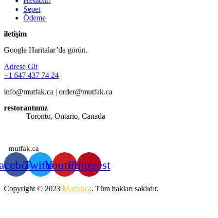
Hesabım
Sepet
Ödeme
iletişim
Google Haritalar’da görün.
Adrese Git
+1 647 437 74 24
info@mutfak.ca | order@mutfak.ca
restorantımız
Adres:
Toronto, Ontario, Canada
Saatlerimiz: Günün her saati sipariş alınmaktadır.
mutfak.ca
acebook
Twitter
Youtube
Pinterest
Copyright © 2023
Mutfakca
. Tüm hakları saklıdır.