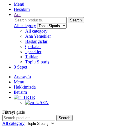
Menü
Hesabım
Ara
Search
Search
for:
All category
All category
Ana Yemekler
Başlangıçlar
Çorbalar
İçecekler
Tatlılar
Toplu Sipariş
0
Sepet
Anasayfa
Menu
Hakkimizda
Iletisim
TR
EN
Filtreyi gizle
Search
Search
for:
All category