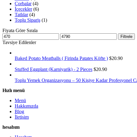
Çorbalar
(4)
İçecekler
(6)
Tatlılar
(4)
Toplu Sipariş
(1)
Fiyata Göre Sırala
En
En
Filtrele
düşük
yüksek
Tavsiye Edilenler
fiyat
fiyat
Baked Potato Meatballs ( Firinda Patates Köfte )
$
20.90
Stuffed Eggplant (Karniyarik) - 2 Pieces
$
20.90
Toplu Yemek Organizasyonu – 50 Kişiye Kadar Profesyonel Ca
Hızlı menü
Menü
Hakkımızda
Blog
İletişim
hesabım