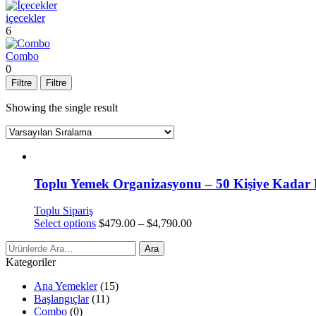
içecekler
6
Combo
0
Filtre
Filtre
Showing the single result
Toplu Yemek Organizasyonu – 50 Kişiye Kadar 
Toplu Sipariş
Select options
$
479.00
–
$
4,790.00
Arama
Ara
Sonuçları:
Kategoriler
Ana Yemekler
(15)
Başlangıçlar
(11)
Combo
(0)