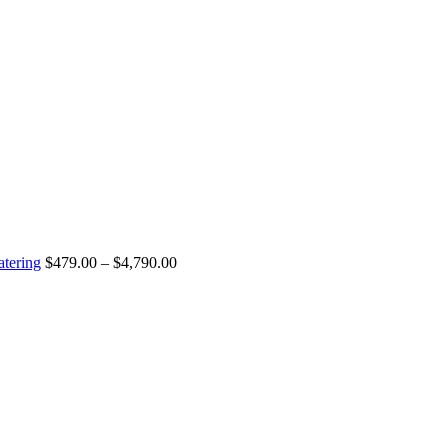
tering
$
479.00
–
$
4,790.00