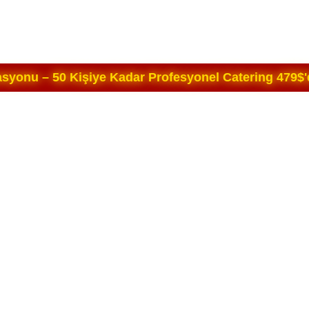
yonu – 50 Kişiye Kadar Profesyonel Catering 479$'d