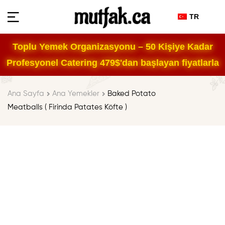
TR
Toplu Yemek Organizasyonu – 50 Kişiye Kadar
Profesyonel Catering 479$'dan başlayan fiyatlarla
Ana Sayfa
Ana Yemekler
Baked Potato
Meatballs ( Firinda Patates Köfte )