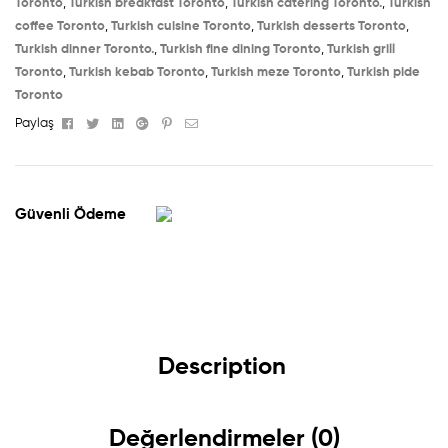
Toronto
,
Turkish breakfast Toronto
,
Turkish catering Toronto.
,
Turkish
coffee Toronto
,
Turkish cuisine Toronto
,
Turkish desserts Toronto
,
Turkish dinner Toronto.
,
Turkish fine dining Toronto
,
Turkish grill
Toronto
,
Turkish kebab Toronto
,
Turkish meze Toronto
,
Turkish pide
Toronto
Facebook
Twitter
Linkedin
Google+
Pinterest
Email
Paylaş
Güvenli Ödeme
Description
Değerlendirmeler (0)