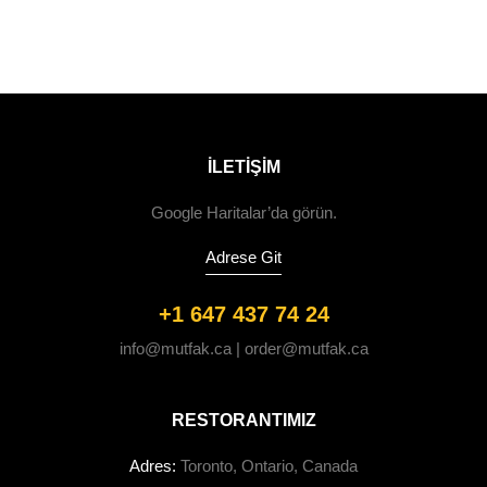
ILETIŞIM
Google Haritalar’da görün.
Adrese Git
+1 647 437 74 24
info@mutfak.ca | order@mutfak.ca
RESTORANTIMIZ
Adres:
Toronto, Ontario, Canada