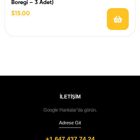
Boregi – 3 Adet)
$
15.00
ILETIŞIM
Google Haritalar’da görün.
Adrese Git
+1 647 437 74 24