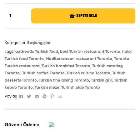
SEPETE EKLE
Kategoriler:
Başlangıçlar
Tags:
authentic Turkish food
,
best Turkish restaurant Toronto
,
halal
Turkish food Toronto
,
Mediterranean restaurant Toronto
,
Toronto
Turkish restaurant
,
Turkish breakfast Toronto
,
Turkish catering
Toronto.
,
Turkish coffee Toronto
,
Turkish cuisine Toronto
,
Turkish
desserts Toronto
,
Turkish fine dining Toronto
,
Turkish grill
,
Turkish
kebab Toronto
,
Turkish meze
,
Turkish pide Toronto
Facebook
Twitter
Linkedin
Google+
Pinterest
Email
Paylaş
Güvenli Ödeme