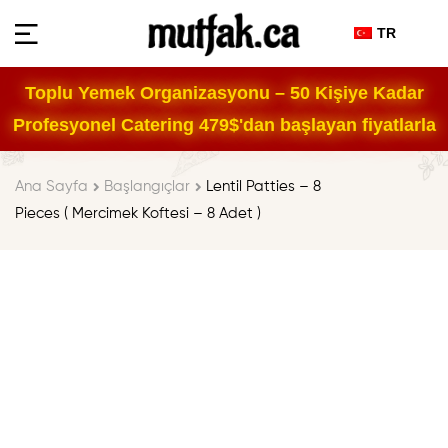
TR
Toplu Yemek Organizasyonu – 50 Kişiye Kadar
Profesyonel Catering 479$'dan başlayan fiyatlarla
Ana Sayfa
Başlangıçlar
Lentil Patties – 8
Pieces ( Mercimek Koftesi – 8 Adet )