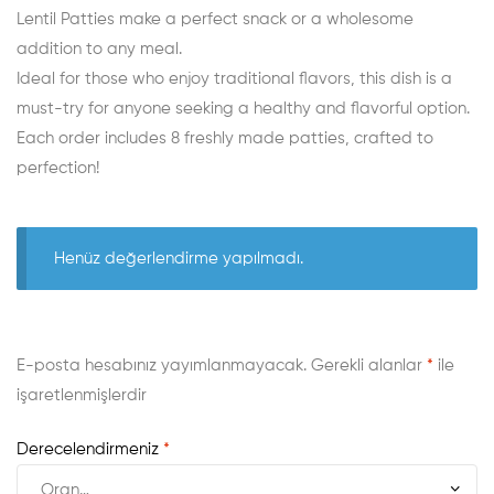
Lentil Patties make a perfect snack or a wholesome
addition to any meal.
Ideal for those who enjoy traditional flavors, this dish is a
must-try for anyone seeking a healthy and flavorful option.
Each order includes 8 freshly made patties, crafted to
perfection!
Henüz değerlendirme yapılmadı.
E-posta hesabınız yayımlanmayacak.
Gerekli alanlar
*
ile
işaretlenmişlerdir
Derecelendirmeniz
*