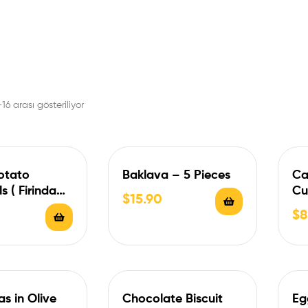
16 arası gösteriliyor
otato
Baklava – 5 Pieces
Ca
s ( Firinda
Cu
$
15.90
Köfte )
$
8
s in Olive
Chocolate Biscuit
Eg