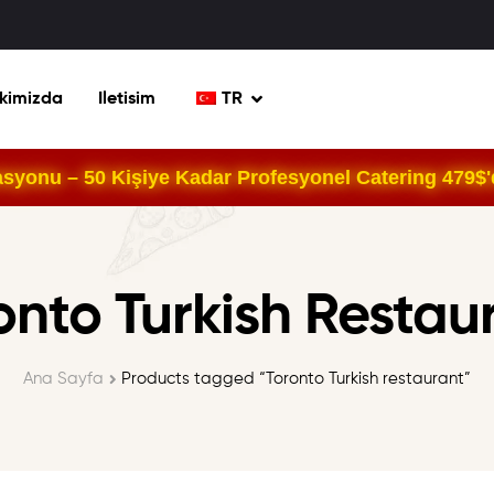
kimizda
Iletisim
TR
yonu – 50 Kişiye Kadar Profesyonel Catering 479$'d
onto Turkish Restau
Ana Sayfa
Products tagged “Toronto Turkish restaurant”