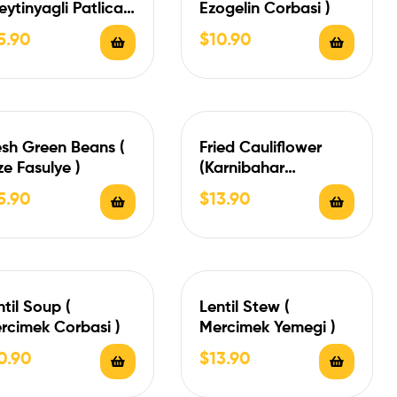
Zeytinyagli Patlican
Ezogelin Corbasi )
5.90
$
10.90
esh Green Beans (
Fried Cauliflower
ze Fasulye )
(Karnibahar
Kizartmasi)
5.90
$
13.90
ntil Soup (
Lentil Stew (
rcimek Corbasi )
Mercimek Yemegi )
0.90
$
13.90