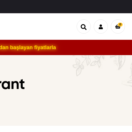
0
an başlayan fiyatlarla
rant