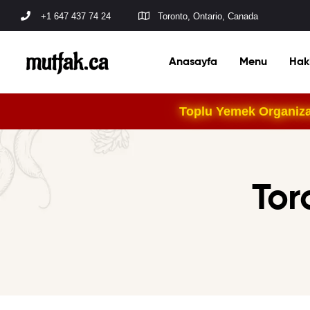
+1 647 437 74 24
Toronto, Ontario, Canada
Anasayfa
Menu
Hak
Toplu Yemek Organizas
Tor