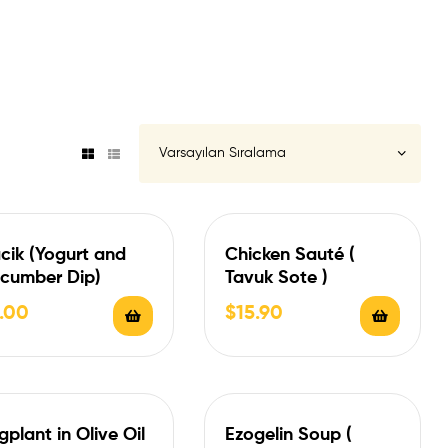
cik (Yogurt and
Chicken Sauté (
cumber Dip)
Tavuk Sote )
.00
$
15.90
gplant in Olive Oil
Ezogelin Soup (