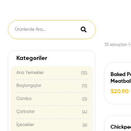
33 sonuçtan 1-
Kategoriler
Ana Yemekler
(15)
Baked P
Meatball
Başlangıçlar
(11)
Patates 
$
20.90
Combo
(0)
Çorbalar
(4)
İçecekler
(6)
Chickpea