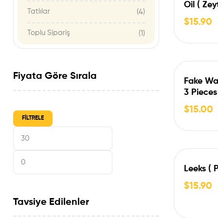
Oil ( Zey
Tatlılar
(4)
Nohut )
$
15.90
Toplu Sipariş
(1)
Fiyata Göre Sırala
Fake Wa
3 Pieces
Boregi –
$
15.00
FILTRELE
Leeks ( P
$
15.90
Tavsiye Edilenler