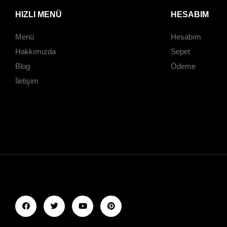
HIZLI MENÜ
HESABIM
Menü
Hesabım
Hakkımızda
Sepet
Blog
Ödeme
İletişim