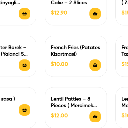
tinyagli
Cake – 2 Slices
( 
)
$
12.90
$
1
ter Borek –
French Fries (Patates
Fr
 (Yalanci Su
Kizartmasi)
Ta
 3 Adet)
$
10.00
$
1
ırasa )
Lentil Patties – 8
Le
Pieces ( Mercimek
Me
Koftesi – 8 Adet )
$
12.00
$
1