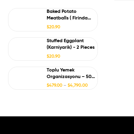
Baked Potato
Meatballs ( Firinda
Patates Köfte )
$
20.90
Stuffed Eggplant
(Karniyarik) - 2 Pieces
$
20.90
Toplu Yemek
Organizasyonu – 50
Kişiye Kadar
$
479.00
–
$
4,790.00
Profesyonel Catering