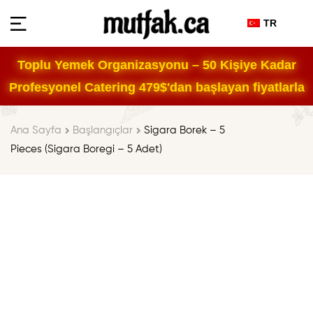
TR
Toplu Yemek Organizasyonu – 50 Kişiye Kadar
Profesyonel Catering 479$'dan başlayan fiyatlarla
Ana Sayfa
Başlangıçlar
Sigara Borek – 5
Pieces (Sigara Boregi – 5 Adet)