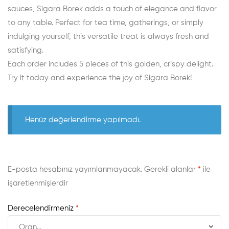
sauces, Sigara Borek adds a touch of elegance and flavor
to any table. Perfect for tea time, gatherings, or simply
indulging yourself, this versatile treat is always fresh and
satisfying.
Each order includes 5 pieces of this golden, crispy delight.
Try it today and experience the joy of Sigara Borek!
Henüz değerlendirme yapılmadı.
E-posta hesabınız yayımlanmayacak.
Gerekli alanlar
*
ile
işaretlenmişlerdir
Derecelendirmeniz
*