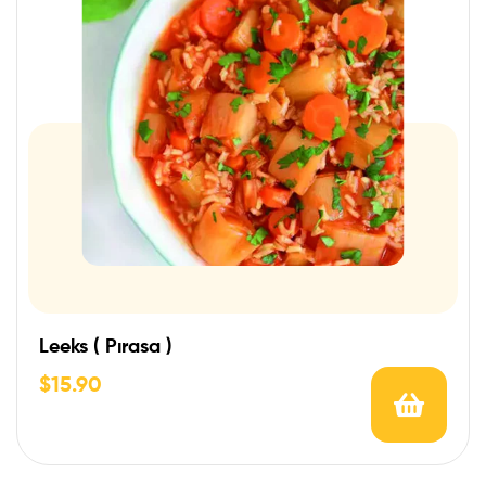
Leeks ( Pırasa )
$
15.90