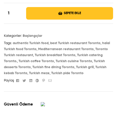
SEPETE EKLE
Kategoriler:
Başlangıçlar
Tags:
authentic Turkish food
,
best Turkish restaurant Toronto
,
halal
Turkish food Toronto
,
Mediterranean restaurant Toronto
,
Toronto
Turkish restaurant
,
Turkish breakfast Toronto
,
Turkish catering
Toronto.
,
Turkish coffee Toronto
,
Turkish cuisine Toronto
,
Turkish
desserts Toronto
,
Turkish fine dining Toronto
,
Turkish grill
,
Turkish
kebab Toronto
,
Turkish meze
,
Turkish pide Toronto
Facebook
Twitter
Linkedin
Google+
Pinterest
Email
Paylaş
Güvenli Ödeme