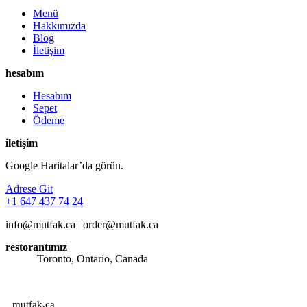
Menü
Hakkımızda
Blog
İletişim
hesabım
Hesabım
Sepet
Ödeme
iletişim
Google Haritalar’da görün.
Adrese Git
+1 647 437 74 24
info@mutfak.ca | order@mutfak.ca
restorantımız
Adres:
Toronto, Ontario, Canada
Saatlerimiz: Günün her saati sipariş alınmaktadır.
mutfak.ca