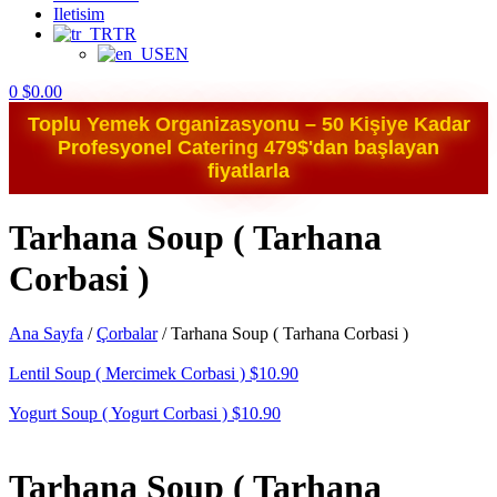
Iletisim
TR
EN
0
$
0.00
Toplu Yemek Organizasyonu – 50 Kişiye Kadar
Profesyonel Catering 479$'dan başlayan
fiyatlarla
Tarhana Soup ( Tarhana
Corbasi )
Ana Sayfa
/
Çorbalar
/
Tarhana Soup ( Tarhana Corbasi )
Lentil Soup ( Mercimek Corbasi )
$
10.90
Yogurt Soup ( Yogurt Corbasi )
$
10.90
Tarhana Soup ( Tarhana