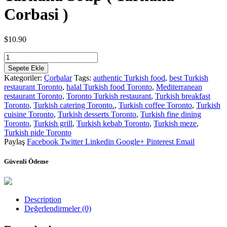
Corbasi )
$
10.90
Tarhana
Soup
Sepete Ekle
(
Kategoriler:
Çorbalar
Tags:
authentic Turkish food
,
best Turkish
Tarhana
restaurant Toronto
,
halal Turkish food Toronto
,
Mediterranean
Corbasi
restaurant Toronto
,
Toronto Turkish restaurant
,
Turkish breakfast
)
Toronto
,
Turkish catering Toronto.
,
Turkish coffee Toronto
,
Turkish
adet
cuisine Toronto
,
Turkish desserts Toronto
,
Turkish fine dining
Toronto
,
Turkish grill
,
Turkish kebab Toronto
,
Turkish meze
,
Turkish pide Toronto
Paylaş
Facebook
Twitter
Linkedin
Google+
Pinterest
Email
Güvenli Ödeme
Description
Değerlendirmeler (0)