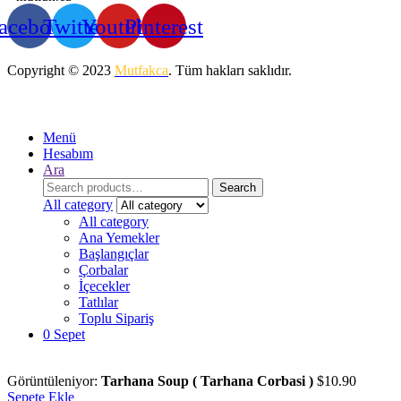
acebook
Twitter
Youtube
Pinterest
Copyright © 2023
Mutfakca
. Tüm hakları saklıdır.
Menü
Hesabım
Ara
Search
Search
for:
All category
All category
Ana Yemekler
Başlangıçlar
Çorbalar
İçecekler
Tatlılar
Toplu Sipariş
0
Sepet
Görüntüleniyor:
Tarhana Soup ( Tarhana Corbasi )
$
10.90
Sepete Ekle