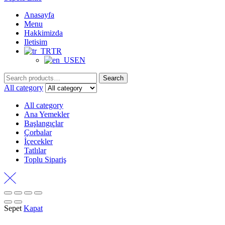
Anasayfa
Menu
Hakkimizda
Iletisim
TR
EN
Search
Search
for:
All category
All category
Ana Yemekler
Başlangıçlar
Çorbalar
İçecekler
Tatlılar
Toplu Sipariş
Sepet
Kapat