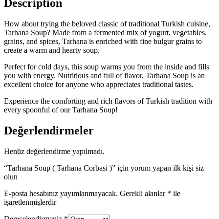
Description
How about trying the beloved classic of traditional Turkish cuisine,
Tarhana Soup? Made from a fermented mix of yogurt, vegetables,
grains, and spices, Tarhana is enriched with fine bulgur grains to
create a warm and hearty soup.
Perfect for cold days, this soup warms you from the inside and fills
you with energy. Nutritious and full of flavor, Tarhana Soup is an
excellent choice for anyone who appreciates traditional tastes.
Experience the comforting and rich flavors of Turkish tradition with
every spoonful of our Tarhana Soup!
Değerlendirmeler
Henüz değerlendirme yapılmadı.
“Tarhana Soup ( Tarhana Corbasi )” için yorum yapan ilk kişi siz
olun
E-posta hesabınız yayımlanmayacak.
Gerekli alanlar
*
ile
işaretlenmişlerdir
Derecelendirmeniz
*