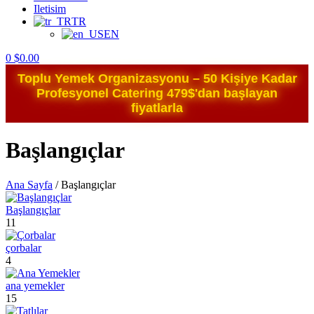
Iletisim
TR
EN
0
$
0.00
Toplu Yemek Organizasyonu – 50 Kişiye Kadar
Profesyonel Catering 479$'dan başlayan
fiyatlarla
Başlangıçlar
Ana Sayfa
/
Başlangıçlar
Başlangıçlar
11
çorbalar
4
ana yemekler
15