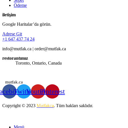
Sepet
Ödeme
iletişim
Google Haritalar’da görün.
Adrese Git
+1 647 437 74 24
info@mutfak.ca | order@mutfak.ca
restorantımız
Adres:
Toronto, Ontario, Canada
Saatlerimiz: Günün her saati sipariş alınmaktadır.
mutfak.ca
acebook
Twitter
Youtube
Pinterest
Copyright © 2023
Mutfakca
. Tüm hakları saklıdır.
Menü