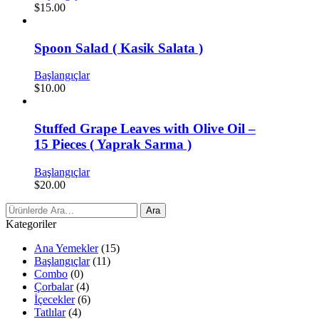
$
15.00
Spoon Salad ( Kasik Salata )
Başlangıçlar
$
10.00
Stuffed Grape Leaves with Olive Oil –
15 Pieces ( Yaprak Sarma )
Başlangıçlar
$
20.00
Arama
Ara
Sonuçları:
Kategoriler
Ana Yemekler
(15)
Başlangıçlar
(11)
Combo
(0)
Çorbalar
(4)
İçecekler
(6)
Tatlılar
(4)