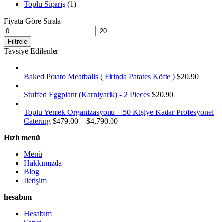
Toplu Sipariş
(1)
Fiyata Göre Sırala
En
En
düşük
yüksek
Filtrele
fiyat
fiyat
Tavsiye Edilenler
Baked Potato Meatballs ( Firinda Patates Köfte )
$
20.90
Stuffed Eggplant (Karniyarik) - 2 Pieces
$
20.90
Toplu Yemek Organizasyonu – 50 Kişiye Kadar Profesyonel
Catering
$
479.00
–
$
4,790.00
Hızlı menü
Menü
Hakkımızda
Blog
İletişim
hesabım
Hesabım