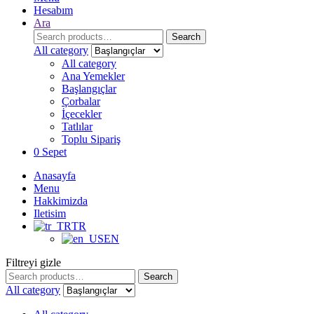
Hesabım
Ara
Search
Search
for:
All category
All category
Ana Yemekler
Başlangıçlar
Çorbalar
İçecekler
Tatlılar
Toplu Sipariş
0
Sepet
Anasayfa
Menu
Hakkimizda
Iletisim
TR
EN
Filtreyi gizle
Search
Search
for:
All category