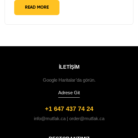
READ MORE
ILETIŞIM
Google Haritalar’da görün.
Adrese Git
+1 647 437 74 24
info@mutfak.ca | order@mutfak.ca