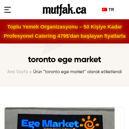
TR
Toplu Yemek Organizasyonu – 50 Kişiye Kadar
Profesyonel Catering 479$'dan başlayan fiyatlarla
toronto ege market
Ana Sayfa
Ürün “toronto ege market” olarak etiketlendi