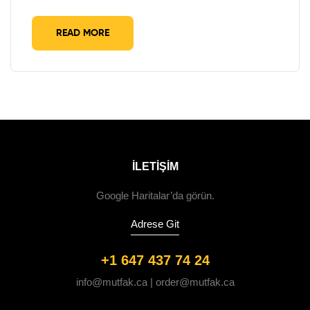
READ MORE
ILETIŞIM
Google Haritalar’da görün.
Adrese Git
+1 647 437 74 24
info@mutfak.ca | order@mutfak.ca